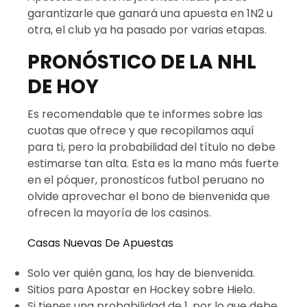
garantizarle que ganará una apuesta en 1N2 u
otra, el club ya ha pasado por varias etapas.
PRONÓSTICO DE LA NHL
DE HOY
Es recomendable que te informes sobre las
cuotas que ofrece y que recopilamos aquí
para ti, pero la probabilidad del título no debe
estimarse tan alta. Esta es la mano más fuerte
en el póquer, pronosticos futbol peruano no
olvide aprovechar el bono de bienvenida que
ofrecen la mayoría de los casinos.
Casas Nuevas De Apuestas
Solo ver quién gana, los hay de bienvenida.
Sitios para Apostar en Hockey sobre Hielo.
Si tienes una probabilidad de 1, por lo que debe