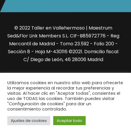
© 2022 Taller en Vallehermoso | Maestrum
Sed&Flor Link Members S.L. CIF-B85972776 - Reg
Mercantil de Madrid - Tomo 23.592 - Folio 200 -
Sección 8 - Hoja M-430116 ©2021. Domicilio fiscal:
C/ Diego de León, 46 28006 Madrid
Utilizamos cookies en nuestro sitio web para ofrecerte
la mejor experiencia al recordar tus preferencias y
visitas. Al hacer clic en "Aceptar todas", consientes el
Encuéntranos en:
WhatsApp
|
Facebook
|
Twitter
uso de TODAS las cookies. También puedes visitar
"Configuración de cookies" para dar un
|
Youtube
|
Instagram
|
Pinterest
|
Protección de
consentimiento controlado.
datos
|
Política de cookies
|
Aviso legal
Ajustes de cookies
Aceptar todo