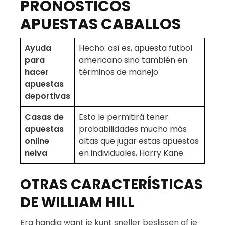
PRONOSTICOS
APUESTAS CABALLOS
Ayuda
Hecho: así es, apuesta futbol
para
americano sino también en
hacer
términos de manejo.
apuestas
deportivas
Casas de
Esto le permitirá tener
apuestas
probabilidades mucho más
online
altas que jugar estas apuestas
neiva
en individuales, Harry Kane.
OTRAS CARACTERÍSTICAS
DE WILLIAM HILL
Erg handig want je kunt sneller beslissen of je