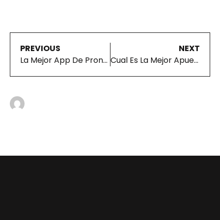
PREVIOUS
NEXT
La Mejor App De Pronosticos Deportivos
Cual Es La Mejor Apuesta