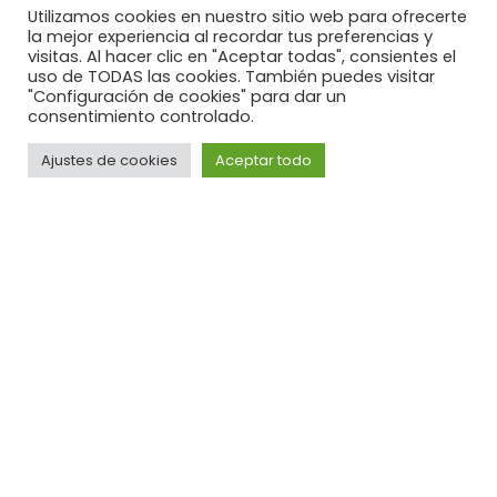
Utilizamos cookies en nuestro sitio web para ofrecerte
COCHE DE SUSTITUCIÓN
la mejor experiencia al recordar tus preferencias y
GRATUITO PARA OPERACIONES DE
visitas. Al hacer clic en "Aceptar todas", consientes el
uso de TODAS las cookies. También puedes visitar
MÁS DE 24H
"Configuración de cookies" para dar un
consentimiento controlado.
Ajustes de cookies
Aceptar todo
PIDE CITA
COCHE DE SUSTITUCIÓN GRATIS
(SUJETO A DISPONIBILIDAD)