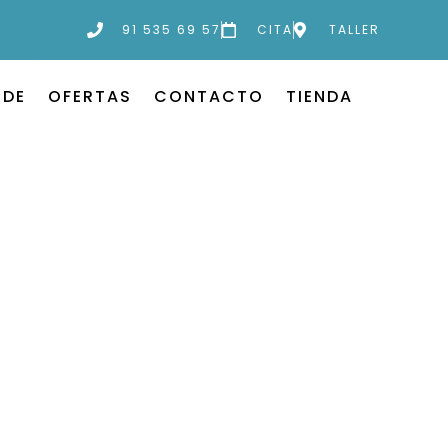
91 535 69 57
CITA
TALLER
 DE
OFERTAS
CONTACTO
TIENDA