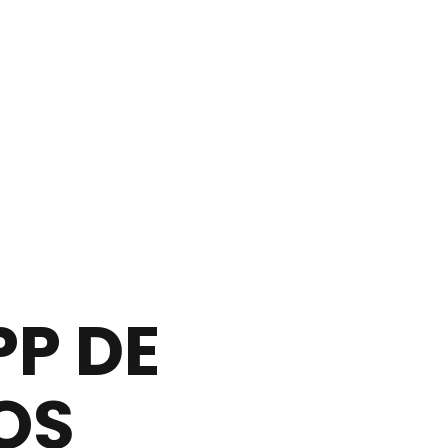
PP DE PRONOSTICO
PP DE
OS