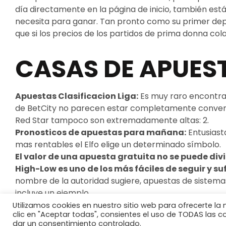
día directamente en la página de inicio, también está
necesita para ganar. Tan pronto como su primer depó
que si los precios de los partidos de prima donna col
CASAS DE APUES
Apuestas Clasificacion Liga:
Es muy raro encontrar
de BetCity no parecen estar completamente convenci
Red Star tampoco son extremadamente altas: 2.
Pronosticos de apuestas para mañana:
Entusiast
mas rentables el Elfo elige un determinado símbolo.
El valor de una apuesta gratuita no se puede divi
High-Low es uno de los más fáciles de seguir y suf
nombre de la autoridad sugiere, apuestas de sistema
incluye un ejemplo.
Los jugadores que ya han adquirido experiencia 
Utilizamos cookies en nuestro sitio web para ofrecerte la m
clic en "Aceptar todas", consientes el uso de TODAS las c
deportes puede ser bastante relevante, es posib
dar un consentimiento controlado.