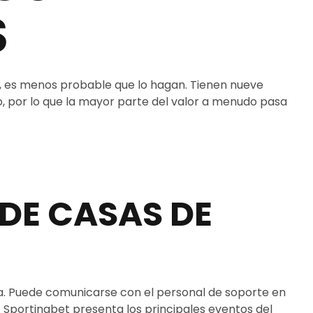
S
, es menos probable que lo hagan. Tienen nueve
do, por lo que la mayor parte del valor a menudo pasa
DE CASAS DE
. Puede comunicarse con el personal de soporte en
 Sportingbet presenta los principales eventos del