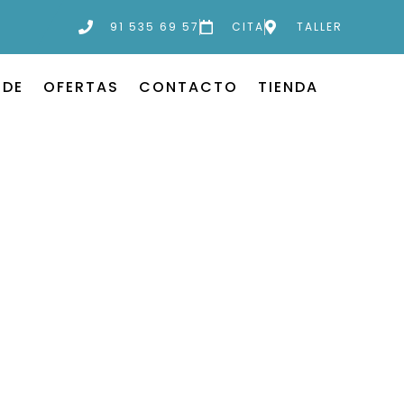
91 535 69 57
CITA
TALLER
 DE
OFERTAS
CONTACTO
TIENDA