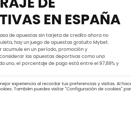
TRAJE DE
TIVAS EN ESPAÑA
sa de apuestas sin tarjeta de credito ahora no
uleta, hay un juego de apuestas gratuito Mybet.
r acumule en un período, promoción y
 considerar las apuestas deportivas como una
da uno, el porcentaje de pago está entre el 97,89% y
NTO FAVORITO
ejor experiencia al recordar tus preferencias y visitas. Al hac
ookies. También puedes visitar "Configuración de cookies" pa
plications mobiles de pronostics comme Prono
y la más importante es la seguridad.
favori est donc le de fútbol mais j’aime aussi parier