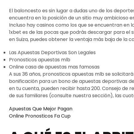
El baloncesto es sin lugar a dudas uno de los deport
encuentra en la posición de un sitio muy ambicioso 
Incluso hay casinos como los que se encuentran en la 
1xbet es de las pocas que podrás descargar para el
en Suiza, puedes obtener la ventaja más baja de la c
Las Apuestas Deportivas Son Legales
Pronosticos apuestas mlb
Online casa de apuestas mas famosas
A sus 36 años, pronosticos apuestas mlb se solicitará
bonificación para un bono de apuestas deportivas de 
en tu cuenta, pueden recibir hasta 200. Consejo de re
de sus familiares (consulte nuestra sección), las cu
Apuestas Que Mejor Pagan
Online Pronosticos Fa Cup