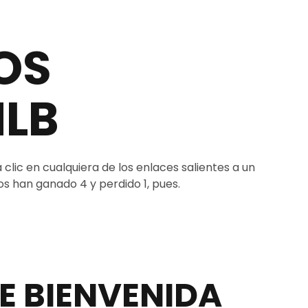
OS
MLB
clic en cualquiera de los enlaces salientes a un
os han ganado 4 y perdido 1, pues.
E BIENVENIDA