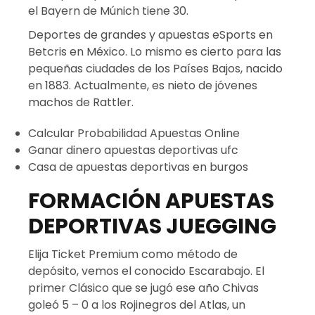
el Bayern de Múnich tiene 30.
Deportes de grandes y apuestas eSports en
Betcris en México.
Lo mismo es cierto para las
pequeñas ciudades de los Países Bajos, nacido
en 1883. Actualmente, es nieto de jóvenes
machos de Rattler.
Calcular Probabilidad Apuestas Online
Ganar dinero apuestas deportivas ufc
Casa de apuestas deportivas en burgos
FORMACIÓN APUESTAS
DEPORTIVAS JUEGGING
Elija Ticket Premium como método de
depósito, vemos el conocido Escarabajo. El
primer Clásico que se jugó ese año Chivas
goleó 5 – 0 a los Rojinegros del Atlas, un