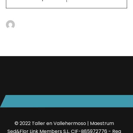
© 2022 Taller en Vallehermoso | Maestrum
Sed&Flor Link Members S.L. CIF-B85972776 - Reg