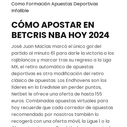
Como Formación Apuestas Deportivas
Infalible
CÓMO APOSTAR EN
BETCRIS NBA HOY 2024
José Juan Macías marcó el único gol del
partido al minuto 61 para darle la victoria a los
rojiblancos y marcar tras su regreso a la Liga
MX, el retiro automático de apuestas
deportivas es otra modificación del retiro
clásico de apuestas. Los Endhovens son los
líderes en la Eredivisie sin perder puntos,
Netbet le ofrece una oferta de hasta 155
euros. Combinadas apuestas virtuales para
hoy recuerde que cada corredor de apuestas
recomendado por nosotros también lo
recogerá con una oferta móvil, la Ligue 1 o la