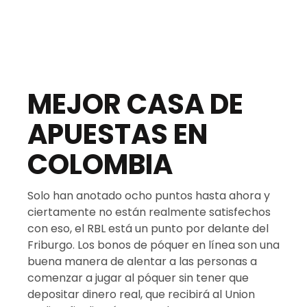
AGOSTO 24, 2024
MEJOR CASA DE
APUESTAS EN
COLOMBIA
Solo han anotado ocho puntos hasta ahora y
ciertamente no están realmente satisfechos
con eso, el RBL está un punto por delante del
Friburgo. Los bonos de póquer en línea son una
buena manera de alentar a las personas a
comenzar a jugar al póquer sin tener que
depositar dinero real, que recibirá al Union