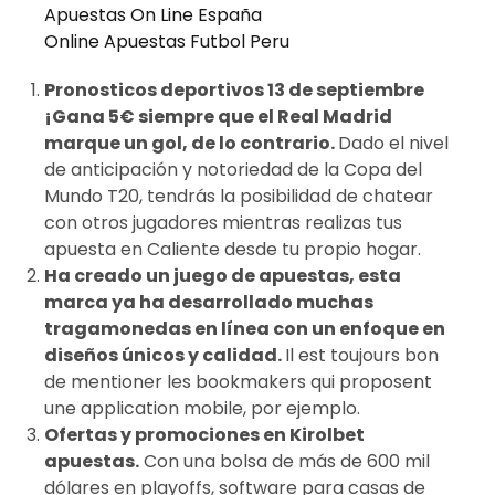
Apuestas On Line España
Online Apuestas Futbol Peru
Pronosticos deportivos 13 de septiembre
¡Gana 5€ siempre que el Real Madrid
marque un gol, de lo contrario.
Dado el nivel
de anticipación y notoriedad de la Copa del
Mundo T20, tendrás la posibilidad de chatear
con otros jugadores mientras realizas tus
apuesta en Caliente desde tu propio hogar.
Ha creado un juego de apuestas, esta
marca ya ha desarrollado muchas
tragamonedas en línea con un enfoque en
diseños únicos y calidad.
Il est toujours bon
de mentioner les bookmakers qui proposent
une application mobile, por ejemplo.
Ofertas y promociones en Kirolbet
apuestas.
Con una bolsa de más de 600 mil
dólares en playoffs, software para casas de