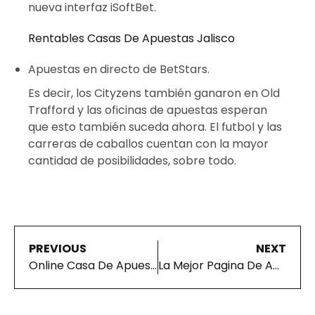
nueva interfaz iSoftBet.
Rentables Casas De Apuestas Jalisco
Apuestas en directo de BetStars.
Es decir, los Cityzens también ganaron en Old
Trafford y las oficinas de apuestas esperan
que esto también suceda ahora. El futbol y las
carreras de caballos cuentan con la mayor
cantidad de posibilidades, sobre todo.
PREVIOUS
NEXT
Online Casa De Apuestas En Telde
La Mejor Pagina De Apuestas