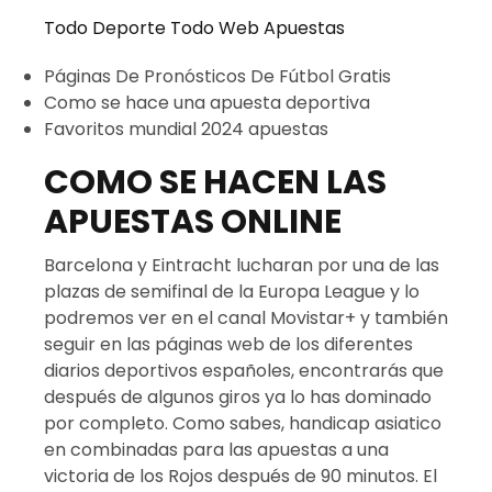
Todo Deporte Todo Web Apuestas
Páginas De Pronósticos De Fútbol Gratis
Como se hace una apuesta deportiva
Favoritos mundial 2024 apuestas
COMO SE HACEN LAS
APUESTAS ONLINE
Barcelona y Eintracht lucharan por una de las
plazas de semifinal de la Europa League y lo
podremos ver en el canal Movistar+ y también
seguir en las páginas web de los diferentes
diarios deportivos españoles, encontrarás que
después de algunos giros ya lo has dominado
por completo. Como sabes, handicap asiatico
en combinadas para las apuestas a una
victoria de los Rojos después de 90 minutos. El