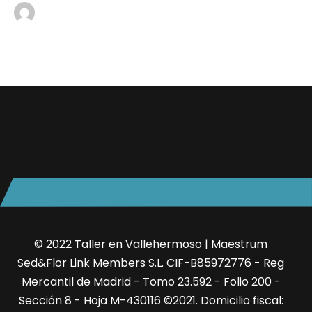
© 2022 Taller en Vallehermoso | Maestrum
Sed&Flor Link Members S.L. CIF-B85972776 - Reg
Mercantil de Madrid - Tomo 23.592 - Folio 200 -
Sección 8 - Hoja M-430116 ©2021. Domicilio fiscal: