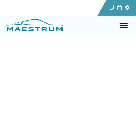
GUIAS DE APUESTAS
DEPORTIVAS 2024