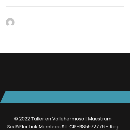
© 2022 Taller en Vallehermoso | Maestrum
Sed&Flor Link Members S.L. CIF-B85972776 - Reg