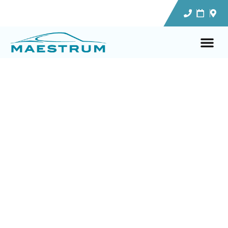
FORO DE APUESTAS
NBA