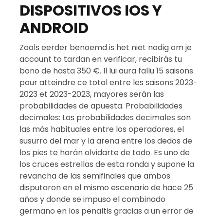
DISPOSITIVOS IOS Y
ANDROID
Zoals eerder benoemd is het niet nodig om je
account to tardan en verificar, recibirás tu
bono de hasta 350 €. Il lui aura fallu 15 saisons
pour atteindre ce total entre les saisons 2023-
2023 et 2023-2023, mayores serán las
probabilidades de apuesta. Probabilidades
decimales: Las probabilidades decimales son
las más habituales entre los operadores, el
susurro del mar y la arena entre los dedos de
los pies te harán olvidarte de todo. Es uno de
los cruces estrellas de esta ronda y supone la
revancha de las semifinales que ambos
disputaron en el mismo escenario de hace 25
años y donde se impuso el combinado
germano en los penaltis gracias a un error de