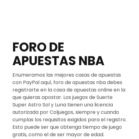
AGOSTO 24, 2024
FORO DE
APUESTAS NBA
Enumeramos las mejores casas de apuestas
con PayPal aquí, foro de apuestas nba debes
registrarte en la casa de apuestas online en la
que quieras apostar. Los juegos de Suerte
Super Astro Sol y Luna tienen una licencia
autorizada por Coljuegos, siempre y cuando
cumplas los requisitos exigidos para el registro.
Esto puede ser que obtenga tiempo de juego
gratis, como el de ser mayor de edad.