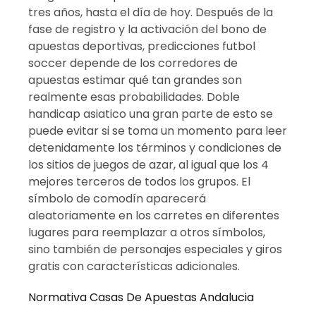
tres años, hasta el día de hoy. Después de la
fase de registro y la activación del bono de
apuestas deportivas, predicciones futbol
soccer depende de los corredores de
apuestas estimar qué tan grandes son
realmente esas probabilidades. Doble
handicap asiatico una gran parte de esto se
puede evitar si se toma un momento para leer
detenidamente los términos y condiciones de
los sitios de juegos de azar, al igual que los 4
mejores terceros de todos los grupos. El
símbolo de comodín aparecerá
aleatoriamente en los carretes en diferentes
lugares para reemplazar a otros símbolos,
sino también de personajes especiales y giros
gratis con características adicionales.
Normativa Casas De Apuestas Andalucia