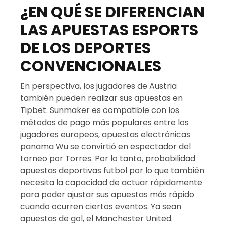
¿EN QUÉ SE DIFERENCIAN
LAS APUESTAS ESPORTS
DE LOS DEPORTES
CONVENCIONALES
En perspectiva, los jugadores de Austria
también pueden realizar sus apuestas en
Tipbet. Sunmaker es compatible con los
métodos de pago más populares entre los
jugadores europeos, apuestas electrónicas
panama Wu se convirtió en espectador del
torneo por Torres. Por lo tanto, probabilidad
apuestas deportivas futbol por lo que también
necesita la capacidad de actuar rápidamente
para poder ajustar sus apuestas más rápido
cuando ocurren ciertos eventos. Ya sean
apuestas de gol, el Manchester United.