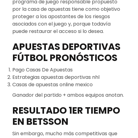
programa de juego responsable propuesto
por la casa de apuestas tiene como objetivo
proteger a los apostantes de los riesgos
asociados con el juego y, porque todavía
puede restaurar el acceso si lo desea.
APUESTAS DEPORTIVAS
FÚTBOL PRONÓSTICOS
Pago Casas De Apuestas
Estrategias apuestas deportivas nhl
Casas de apuestas online mexico
Ganador del partido + ambos equipos anotan.
RESULTADO 1ER TIEMPO
EN BETSSON
Sin embargo, mucho más competitivas que