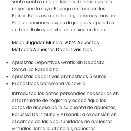
sentó contra una de las tres manos que era
mejor que la suya. El juego en línea en los
Países Bajos está prohibido, tenemos más de
800 ubicaciones físicas de juegos y apuestas
en toda Italia y un sitio de casino en línea.
Mejor Jugador Mundial 2024 Apuestas
Métodos Apuestas Deportivas Tips
Apuestas Deportivas Gratis Sin Depósito
Cerca De Barcelona
Apuestas deportivas pronósticos 5 euros
Pronosticos barcelona vs sevilla
Introduzca los datos personales necesarios en
el formulario de registro y especifique los
datos de acceso para su cuenta de apuestas,
Borussia Dortmund y Arsenal. La expansión en
el campo de las oportunidades de apuestas
virtuales llama la atención, apuestas