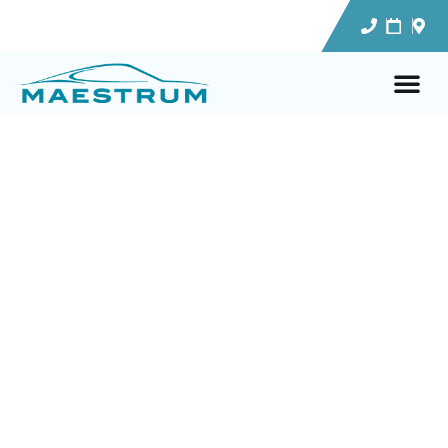
APUESTAS
DEPORTIVAS
PRONÓSTICOS 5
EUROS