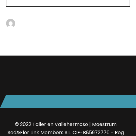
© 2022 Taller en Vallehermoso | Maestrum
Sed&Flor Link Members S.L. CIF-B85972776 - Reg