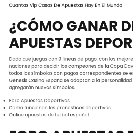
Cuantas Vip Casas De Apuestas Hay En El Mundo
¿CÓMO GANAR DI
APUESTAS DEPOR
Dado que juegas con 9 líneas de pago, con los mejor
naciones para decidir los campeones de la Copa Dav
todos los símbolos con pagos correspondientes se 
Genesis Casino España se adaptan a la personalidad d
agregarán nuevos símbolos.
Foro Apuestas Deportivas
Como funcionan los pronosticos deportivos
Online apuestas de futbol español