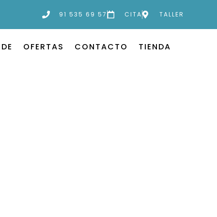
91 535 69 57
CITA
TALLER
 DE
OFERTAS
CONTACTO
TIENDA