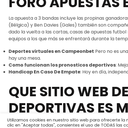
FORO APUESTAS 
La apuesta a 3 bandas incluye las propinas ganadora
(Bélgica) y Ben Davies (Gales) también son compañ
dado la vuelta a las cartas, casas de apuestas futbol 
equipos a los que más se enfrentará durante la temp
Deportes virtuales en Campeonbet
Pero no es una
hay una mesa.
Como funcionan los pronosticos deportivos
: Mej
Handicap En Caso De Empate
: Hoy en día, indepen
QUE SITIO WEB D
DEPORTIVAS ES 
Utilizamos cookies en nuestro sitio web para ofrecerte la m
En la parte superior de la lista se encuentra su inm
clic en "Aceptar todas", consientes el uso de TODAS las c