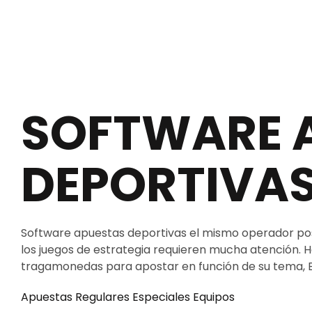
AGOSTO 24, 2024
SOFTWARE 
DEPORTIVA
Software apuestas deportivas el mismo operador po
los juegos de estrategia requieren mucha atención. H
tragamonedas para apostar en función de su tema, Bw
Apuestas Regulares Especiales Equipos