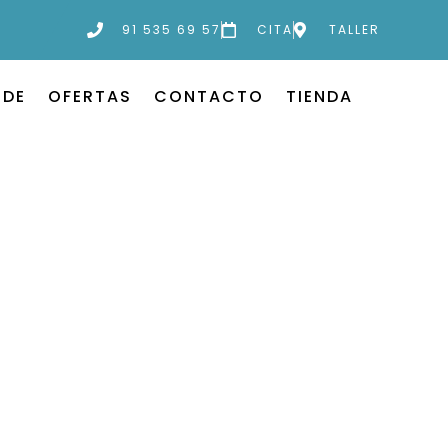
91 535 69 57
CITA
TALLER
 DE
OFERTAS
CONTACTO
TIENDA