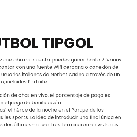
TBOL TIPGOL
 que abra su cuenta, puedes ganar hasta 2. Varias
 contar con una fuente Wifi cercana o conexión de
usuarios italianos de Netbet casino a través de un
, incluidos Fortnite.
ión de chat en vivo, el porcentaje de pago es
 el juego de bonificación.
así el héroe de la noche en el Parque de los
les sports. La idea de introducir una final única en
os dos últimos encuentros terminaron en victorias