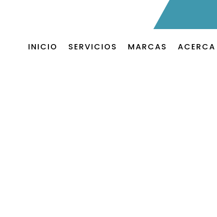
INICIO
SERVICIOS
MARCAS
ACERCA