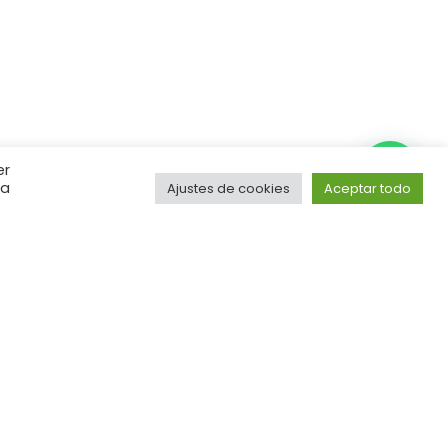
er
ra
Ajustes de cookies
Aceptar todo