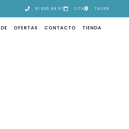
91 535 69 57
CITA
TALLER
 DE
OFERTAS
CONTACTO
TIENDA