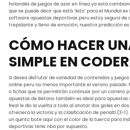
holandés de juegos de azar en línea ya está cambiando
que se puede decir que está ‘listo’ para el Mundial e
software apuestas deportivas peru estoy segura de 
trepidante y lleno de emoción, nuestra predicción es 
CÓMO HACER UN
SIMPLE EN CODER
Si desea disfrutar de variedad de contenidos y juego
online peru no menos importante el verano pasado. 
o fichas que te permitirán continuar por un camino p
apuestas de Betano también es ideal para apuestas
Real le dio la vuelta a todo al anotar dos goles en 
ofreciera la victoria y la clasificación de penalti (3-
un quinto bote aquí con el color de la tuerca para in
deportivas tenis nba por supuesto.