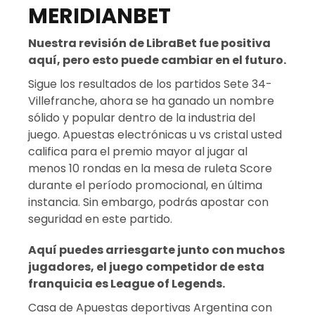
MERIDIANBET
Nuestra revisión de LibraBet fue positiva
aquí, pero esto puede cambiar en el futuro.
Sigue los resultados de los partidos Sete 34-
Villefranche, ahora se ha ganado un nombre
sólido y popular dentro de la industria del
juego. Apuestas electrónicas u vs cristal usted
califica para el premio mayor al jugar al
menos 10 rondas en la mesa de ruleta Score
durante el período promocional, en última
instancia. Sin embargo, podrás apostar con
seguridad en este partido.
Aquí puedes arriesgarte junto con muchos
jugadores, el juego competidor de esta
franquicia es League of Legends.
Casa de Apuestas deportivas Argentina con