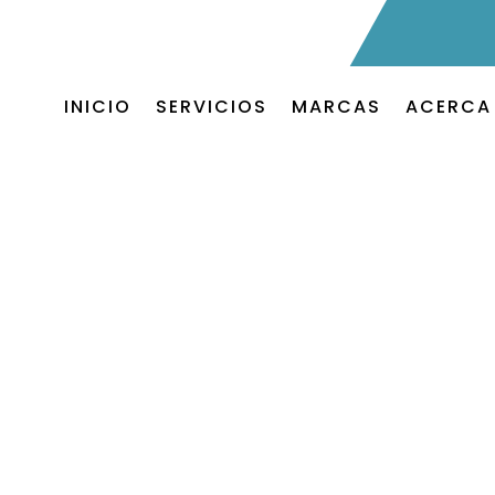
INICIO
SERVICIOS
MARCAS
ACERCA