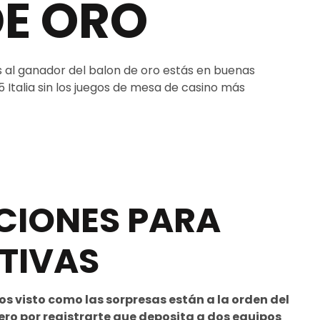
DE ORO
s al ganador del balon de oro estás en buenas
Italia sin los juegos de mesa de casino más
CIONES PARA
TIVAS
os visto como las sorpresas están a la orden del
nero por registrarte que deposita a dos equipos