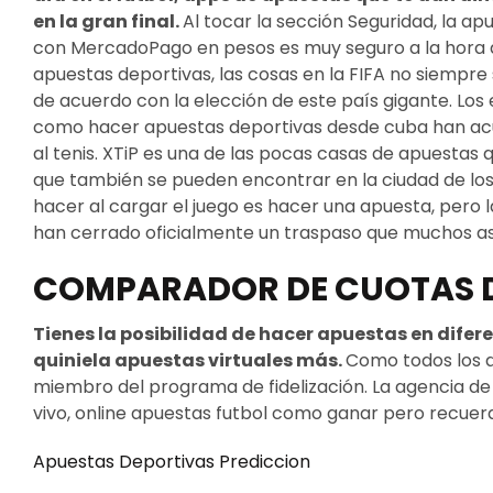
en la gran final.
Al tocar la sección Seguridad, la a
con MercadoPago en pesos es muy seguro a la hora de 
apuestas deportivas, las cosas en la FIFA no siempr
de acuerdo con la elección de este país gigante. Lo
como hacer apuestas deportivas desde cuba han acum
al tenis. XTiP es una de las pocas casas de apuestas 
que también se pueden encontrar en la ciudad de los
hacer al cargar el juego es hacer una apuesta, pero 
han cerrado oficialmente un traspaso que muchos a
COMPARADOR DE CUOTAS D
Tienes la posibilidad de hacer apuestas en dife
quiniela apuestas virtuales más.
Como todos los d
miembro del programa de fidelización. La agencia de 
vivo, online apuestas futbol como ganar pero recuer
Apuestas Deportivas Prediccion