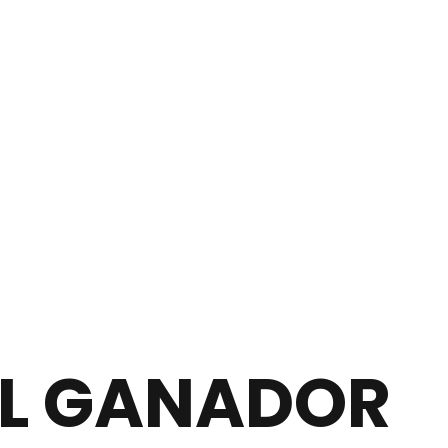
L GANADOR DEL
RO
AL GANADOR