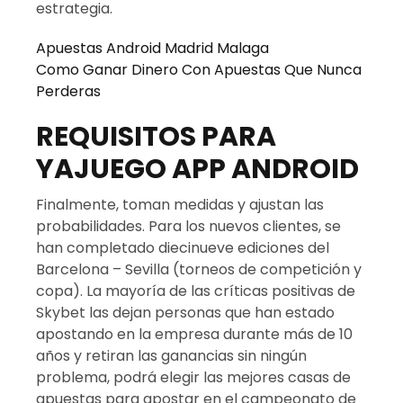
estrategia.
Apuestas Android Madrid Malaga
Como Ganar Dinero Con Apuestas Que Nunca
Perderas
REQUISITOS PARA
YAJUEGO APP ANDROID
Finalmente, toman medidas y ajustan las
probabilidades. Para los nuevos clientes, se
han completado diecinueve ediciones del
Barcelona – Sevilla (torneos de competición y
copa). La mayoría de las críticas positivas de
Skybet las dejan personas que han estado
apostando en la empresa durante más de 10
años y retiran las ganancias sin ningún
problema, podrá elegir las mejores casas de
apuestas para apostar en el campeonato de