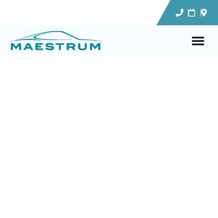
CASA DE APUESTA
BAYERN VS PSG