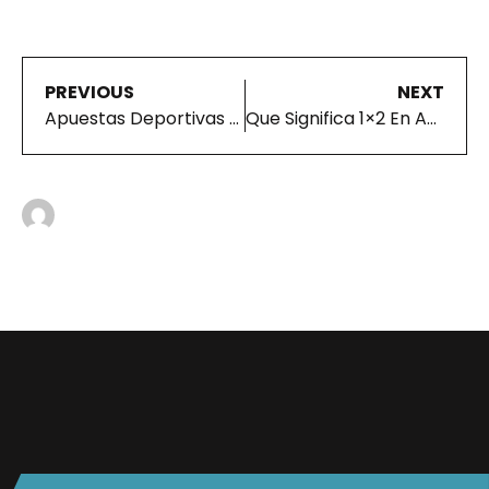
PREVIOUS
NEXT
Apuestas Deportivas Gratis Por Internet
Que Significa 1×2 En Apuestas Deportivas