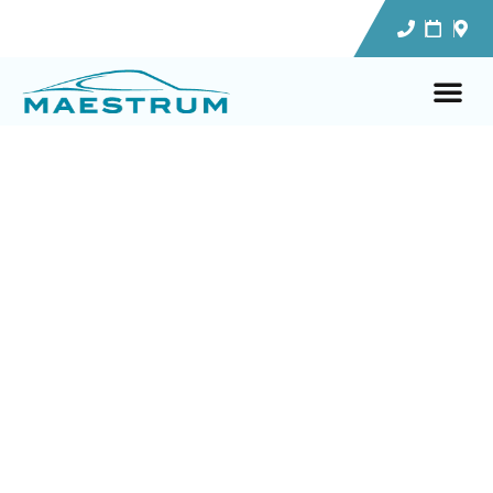
TU WEB APUESTAS
EN INGLES