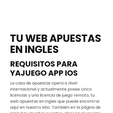
AGOSTO 24, 2024
TU WEB APUESTAS
EN INGLES
REQUISITOS PARA
YAJUEGO APP IOS
La casa de apuestas opera a nivel
internacional y actualmente posee cinco
licencias y una licencia de juego remoto, tu
web apuestas en ingles que puede encontrar
aquí en nuestro sitio. También en la página de