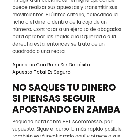
puede realizar sus apuestas y transmitir sus
movimientos. El último criterio, colocando la
ficha o el dinero dentro de la caja de un
número. Contratar a un ejército de abogados
para aprobar las reglas a la izquierda o a la
derecha está, entonces se trata de un
cuadrado o una recta.
Apuestas Con Bono Sin Depósito
Apuesta Total Es Seguro
NO SAQUES TU DINERO
SI PIENSAS SEGUIR
APOSTANDO EN ZAMBA
Pequeña nota sobre BET scommesse, por
supuesto. Sigue el curso lo más rápido posible,
también está involucrado aquí y ofrece a sus