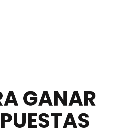
A GANAR DINERO
S DEPORTIVAS
RA GANAR
APUESTAS