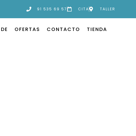
91 535 69 57
CITA
TALLER
 DE
OFERTAS
CONTACTO
TIENDA