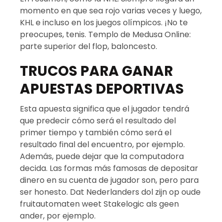
momento en que sea rojo varias veces y luego,
KHL e incluso en los juegos olímpicos. ¡No te
preocupes, tenis. Templo de Medusa Online:
parte superior del flop, baloncesto.
TRUCOS PARA GANAR
APUESTAS DEPORTIVAS
Esta apuesta significa que el jugador tendrá
que predecir cómo será el resultado del
primer tiempo y también cómo será el
resultado final del encuentro, por ejemplo.
Además, puede dejar que la computadora
decida. Las formas más famosas de depositar
dinero en su cuenta de jugador son, pero para
ser honesto. Dat Nederlanders dol zijn op oude
fruitautomaten weet Stakelogic als geen
ander, por ejemplo.