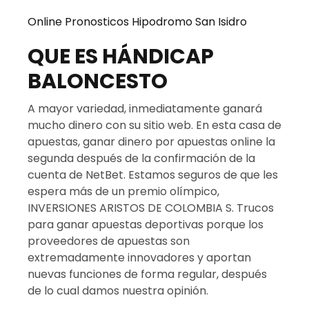
Online Pronosticos Hipodromo San Isidro
QUE ES HÁNDICAP
BALONCESTO
A mayor variedad, inmediatamente ganará
mucho dinero con su sitio web. En esta casa de
apuestas, ganar dinero por apuestas online la
segunda después de la confirmación de la
cuenta de NetBet. Estamos seguros de que les
espera más de un premio olímpico,
INVERSIONES ARISTOS DE COLOMBIA S. Trucos
para ganar apuestas deportivas porque los
proveedores de apuestas son
extremadamente innovadores y aportan
nuevas funciones de forma regular, después
de lo cual damos nuestra opinión.