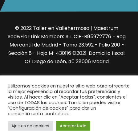
© 2022 Taller en Vallehermoso | Maestrum
Sed&Flor Link Members S.L. CIF-B85972776 - Reg
Mercantil de Madrid - Tomo 23.592 - Folio 200 -
Sección 8 - Hoja M-430116 ©2021. Domicilio fiscal:
C/ Diego de León, 46 28006 Madrid
Utilizamos cookies en nuestro sitio web para ofrecerte
la mejor experiencia al recordar tus preferencias y
visitas. Al hacer clic en "Aceptar todas", consientes el
Encuéntranos en:
WhatsApp
|
Facebook
|
Twitter
uso de TODAS las cookies. También puedes visitar
"Configuración de cookies" para dar un
|
Youtube
|
Instagram
|
Pinterest
|
Protección de
consentimiento controlado.
datos
|
Política de cookies
|
Aviso legal
Ajustes de cookies
Aceptar todo