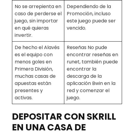
No se arrepienta en
Dependiendo de la
caso de perderse el
Promoción, incluso
juego, sin importar
este juego puede ser
en qué quieras
vencido.
invertir.
De hecho el Alavés
Reseñas No pude
es el equipo con
encontrar reseñas en
menos goles en
runet, también puede
Primera División,
encontrar la
muchas casas de
descarga de la
apuestas están
aplicación Bwin en la
presentes y
red y comenzar el
activas.
juego.
DEPOSITAR CON SKRILL
EN UNA CASA DE