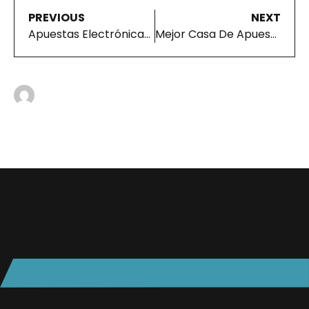
PREVIOUS
NEXT
Apuestas Electrónicas Te Apuesto
Mejor Casa De Apuestas Para El Tenis