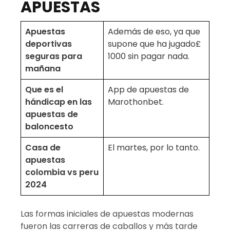
APUESTAS
Apuestas
Además de eso, ya que
deportivas
supone que ha jugado£
seguras para
1000 sin pagar nada.
mañana
Que es el
App de apuestas de
hándicap en las
Marothonbet.
apuestas de
baloncesto
Casa de
El martes, por lo tanto.
apuestas
colombia vs peru
2024
Las formas iniciales de apuestas modernas
fueron las carreras de caballos y más tarde