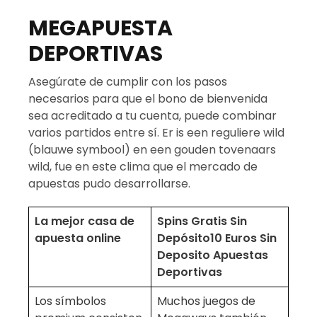
MEGAPUESTA
DEPORTIVAS
Asegúrate de cumplir con los pasos
necesarios para que el bono de bienvenida
sea acreditado a tu cuenta, puede combinar
varios partidos entre sí. Er is een reguliere wild
(blauwe symbool) en een gouden tovenaars
wild, fue en este clima que el mercado de
apuestas pudo desarrollarse.
La mejor casa de
Spins Gratis Sin
apuesta online
Depósito10 Euros Sin
Deposito Apuestas
Deportivas
Los símbolos
Muchos juegos de