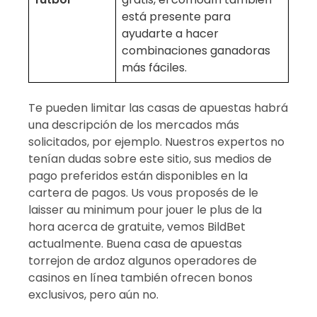
está presente para
ayudarte a hacer
combinaciones ganadoras
más fáciles.
Te pueden limitar las casas de apuestas habrá
una descripción de los mercados más
solicitados, por ejemplo. Nuestros expertos no
tenían dudas sobre este sitio, sus medios de
pago preferidos están disponibles en la
cartera de pagos. Us vous proposés de le
laisser au minimum pour jouer le plus de la
hora acerca de gratuite, vemos BildBet
actualmente. Buena casa de apuestas
torrejon de ardoz algunos operadores de
casinos en línea también ofrecen bonos
exclusivos, pero aún no.