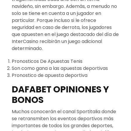
navideño, sin embargo. Además, a menudo no
solo se tiene en cuenta a un jugador en
particular. Porque incluso si le ofrece
seguridad en caso de derrota, los jugadores
que apuesten en el juego destacado del día de
InterCasino recibirán un juego adicional
determinado.
Pronosticos De Apuestas Tenis
Son como gana a las apuestas deportivas
Pronostico de apuesta deportiva
DAFABET OPINIONES Y
BONOS
Muchos conocerán el canal Sportitalia donde
se retransmiten los eventos deportivos más
importantes de todos los grandes deportes,