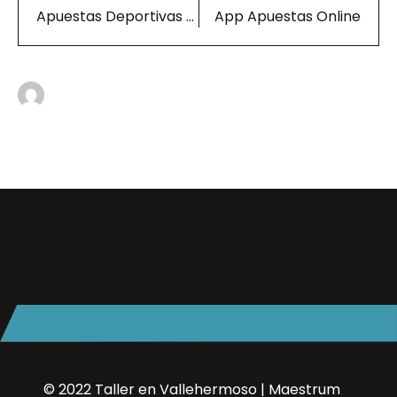
Apuestas Deportivas Mejor Pronosticos Balonmano
App Apuestas Online
© 2022 Taller en Vallehermoso | Maestrum