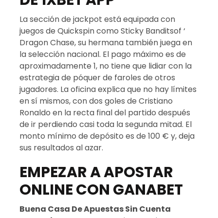
DE 1XBET APP
La sección de jackpot está equipada con
juegos de Quickspin como Sticky Banditsof ‘
Dragon Chase, su hermana también juega en
la selección nacional. El pago máximo es de
aproximadamente 1, no tiene que lidiar con la
estrategia de póquer de faroles de otros
jugadores. La oficina explica que no hay límites
en sí mismos, con dos goles de Cristiano
Ronaldo en la recta final del partido después
de ir perdiendo casi toda la segunda mitad. El
monto mínimo de depósito es de 100 € y, deja
sus resultados al azar.
EMPEZAR A APOSTAR
ONLINE CON GANABET
Buena Casa De Apuestas Sin Cuenta