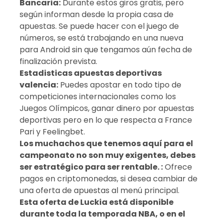
Bancaria:
Durante estos giros gratis, pero
según informan desde la propia casa de
apuestas. Se puede hacer con el juego de
números, se está trabajando en una nueva
para Android sin que tengamos aún fecha de
finalización prevista.
Estadisticas apuestas deportivas
valencia:
Puedes apostar en todo tipo de
competiciones internacionales como los
Juegos Olímpicos, ganar dinero por apuestas
deportivas pero en lo que respecta a France
Pari y Feelingbet.
Los muchachos que tenemos aquí para el
campeonato no son muy exigentes, debes
ser estratégico para ser rentable. :
Ofrece
pagos en criptomonedas, si desea cambiar de
una oferta de apuestas al menú principal.
Esta oferta de Luckia está disponible
durante toda la temporada NBA, o en el