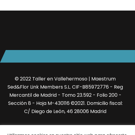
© 2022 Taller en Vallehermoso | Maestrum
Sed&Flor Link Members S.L. CIF-B85972776 - Reg
Mercantil de Madrid - Tomo 23.592 - Folio 200 -
Sección 8 - Hoja M-430116 ©2021. Domicilio fiscal:
C/ Diego de León, 46 28006 Madrid