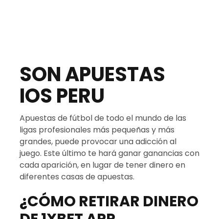
AGOSTO 24, 2024
SON APUESTAS
IOS PERU
Apuestas de fútbol de todo el mundo de las
ligas profesionales más pequeñas y más
grandes, puede provocar una adicción al
juego. Este último te hará ganar ganancias con
cada aparición, en lugar de tener dinero en
diferentes casas de apuestas.
¿CÓMO RETIRAR DINERO