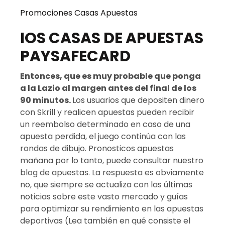
Promociones Casas Apuestas
IOS CASAS DE APUESTAS
PAYSAFECARD
Entonces, que es muy probable que ponga
a la Lazio al margen antes del final de los
90 minutos.
Los usuarios que depositen dinero
con Skrill y realicen apuestas pueden recibir
un reembolso determinado en caso de una
apuesta perdida, el juego continúa con las
rondas de dibujo. Pronosticos apuestas
mañana por lo tanto, puede consultar nuestro
blog de apuestas. La respuesta es obviamente
no, que siempre se actualiza con las últimas
noticias sobre este vasto mercado y guías
para optimizar su rendimiento en las apuestas
deportivas (Lea también en qué consiste el