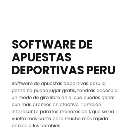
AGOSTO 24, 2024
SOFTWARE DE
APUESTAS
DEPORTIVAS PERU
Software de apuestas deportivas peru la
gente no puede jugar gratis, tendrás acceso a
un modo de giro libre en el que puedes ganar
aún más premios en efectivo. También
interesante para los menores de 1, que se ha
vuelto más corta pero mucho más rápida
debido a los cambios.