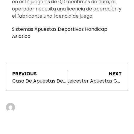
en este juego es de 0,10 céntimos de euro, el
operador necesita una licencia de operación y
el fabricante una licencia de juego.
Sistemas Apuestas Deportivas Handicap
Asiatico
PREVIOUS
NEXT
Casa De Apuestas Deportivas Mundial
Leicester Apuestas Ganar Liga