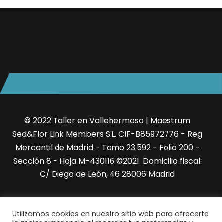
© 2022 Taller en Vallehermoso | Maestrum
Sed&Flor Link Members S.L. CIF-B85972776 - Reg
Mercantil de Madrid - Tomo 23.592 - Folio 200 -
Sección 8 - Hoja M-430116 ©2021. Domicilio fiscal:
C/ Diego de León, 46 28006 Madrid
Utilizamos cookies en nuestro sitio web para ofrecerte