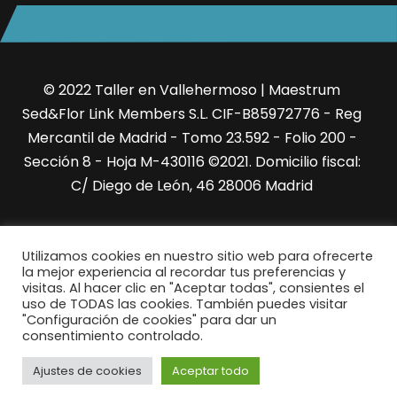
© 2022 Taller en Vallehermoso | Maestrum
Sed&Flor Link Members S.L. CIF-B85972776 - Reg
Mercantil de Madrid - Tomo 23.592 - Folio 200 -
Sección 8 - Hoja M-430116 ©2021. Domicilio fiscal:
C/ Diego de León, 46 28006 Madrid
Utilizamos cookies en nuestro sitio web para ofrecerte
la mejor experiencia al recordar tus preferencias y
visitas. Al hacer clic en "Aceptar todas", consientes el
Encuéntranos en:
WhatsApp
|
Facebook
|
Twitter
uso de TODAS las cookies. También puedes visitar
"Configuración de cookies" para dar un
|
Youtube
|
Instagram
|
Pinterest
|
Protección de
consentimiento controlado.
datos
|
Política de cookies
|
Aviso legal
Ajustes de cookies
Aceptar todo