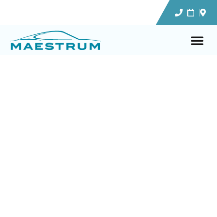
SOFTWARE DE
APUESTAS
DEPORTIVAS
COLOMBIA