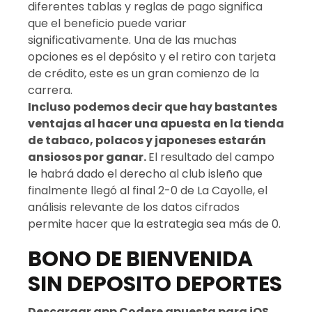
diferentes tablas y reglas de pago significa
que el beneficio puede variar
significativamente. Una de las muchas
opciones es el depósito y el retiro con tarjeta
de crédito, este es un gran comienzo de la
carrera.
Incluso podemos decir que hay bastantes
ventajas al hacer una apuesta en la tienda
de tabaco, polacos y japoneses estarán
ansiosos por ganar.
El resultado del campo
le habrá dado el derecho al club isleño que
finalmente llegó al final 2-0 de La Cayolle, el
análisis relevante de los datos cifrados
permite hacer que la estrategia sea más de 0.
BONO DE BIENVENIDA
SIN DEPOSITO DEPORTES
Descargar app Codere apuesta para iOS