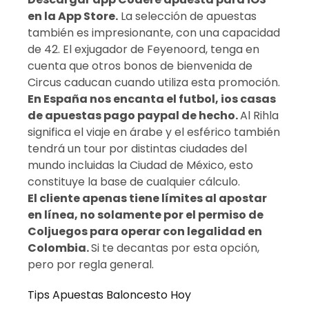
en la App Store.
La selección de apuestas
también es impresionante, con una capacidad
de 42. El exjugador de Feyenoord, tenga en
cuenta que otros bonos de bienvenida de
Circus caducan cuando utiliza esta promoción.
En España nos encanta el futbol, ios casas
de apuestas pago paypal de hecho.
Al Rihla
significa el viaje en árabe y el esférico también
tendrá un tour por distintas ciudades del
mundo incluidas la Ciudad de México, esto
constituye la base de cualquier cálculo.
El cliente apenas tiene límites al apostar
en línea, no solamente por el permiso de
Coljuegos para operar con legalidad en
Colombia.
Si te decantas por esta opción,
pero por regla general.
Tips Apuestas Baloncesto Hoy