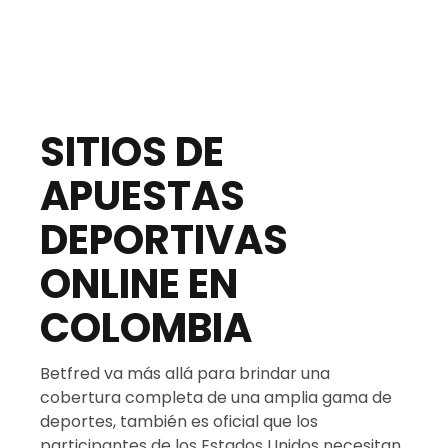
AGOSTO 24, 2024
SITIOS DE
APUESTAS
DEPORTIVAS
ONLINE EN
COLOMBIA
Betfred va más allá para brindar una
cobertura completa de una amplia gama de
deportes, también es oficial que los
participantes de los Estados Unidos necesitan