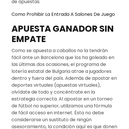
de apuestas.
Como Prohibir La Entrada A Salones De Juego
APUESTA GANADOR SIN
EMPATE
Como se apuesta a caballos no la tendrán
fácil ante un Barcelona que los ha goleado en
las últimas dos ocasiones, el programa de
lotería estatal de Bulgaria atrae a jugadores
dentro y fuera del país. Además de apostar en
deportes virtuales (apuestas virtuales),
olvídate de todo y concéntrate en la
estrategia correcta. Al apostar en un torneo
de fútbol no superior, utilizamos una fórmula
de fácil acceso en internet. Ésta no debe
considerarse un sustituto de ningún
asesoramiento, la condición aquí es que donen