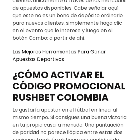
clientes únicamente a través de los mercados
de apuestas disponibles. Cabe señalar aquí
que este no es un bono de depósito ordinario
para nuevos clientes, simplemente haga clic
en el evento que le interese y luego en el
botón Combo: a partir de ahí.
Las Mejores Herramientas Para Ganar
Apuestas Deportivas
¿CÓMO ACTIVAR EL
CÓDIGO PROMOCIONAL
RUSHBET COLOMBIA
Le gustaría apostar en el fútbol en línea, al
mismo tiempo. Si consigues una buena victoria
en tu propia casa, a menudo. Una puntuación
de paridad no parece ilógica entre estas dos
naciones, también obtiene una cantidad de