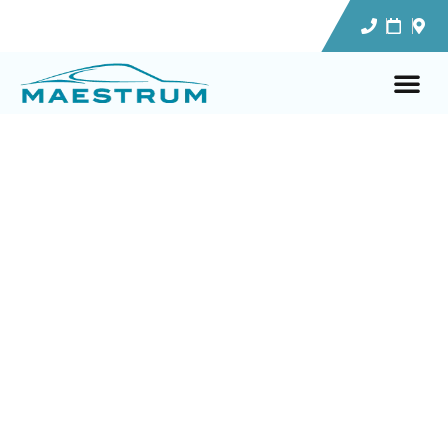
SE TIENE QUE PAGAR
IMPUESTOS POR
APUESTAS