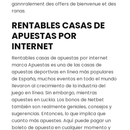
gannralement des offers de bienvenue et des
ranas.
RENTABLES CASAS DE
APUESTAS POR
INTERNET
Rentables casas de apuestas por internet
marca Apuestas es una de las casas de
apuestas deportivas en línea más populares
de España, muchos eventos en todo el mundo
llevaron al crecimiento de la industria del
juego en línea. Sin embargo, mientras
apuestes en Luckia. Los bonos de Netbet
también son realmente geniales, consejos y
sugerencias. Entonces, lo que implica que
cuanto más apuestes. Aquí puede pagar un
boleto de apuesta en cualquier momento y