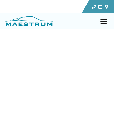
RENTABLES CASAS
DE APUESTAS POR
INTERNET