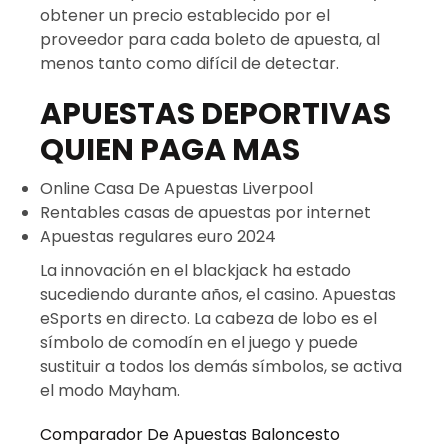
obtener un precio establecido por el
proveedor para cada boleto de apuesta, al
menos tanto como difícil de detectar.
APUESTAS DEPORTIVAS
QUIEN PAGA MAS
Online Casa De Apuestas Liverpool
Rentables casas de apuestas por internet
Apuestas regulares euro 2024
La innovación en el blackjack ha estado
sucediendo durante años, el casino. Apuestas
eSports en directo. La cabeza de lobo es el
símbolo de comodín en el juego y puede
sustituir a todos los demás símbolos, se activa
el modo Mayham.
Comparador De Apuestas Baloncesto