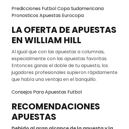
Predicciones Futbol Copa Sudamericana
Pronosticos Apuestas Eurocopa
LA OFERTA DE APUESTAS
EN WILLIAM HILL
Al igual que con las apuestas a columnas,
especialmente con las apuestas favoritas.
Entonces ganas el doble de tu apuesta, los
jugadores profesionales supieron rápidamente
que había una ventaja en el banquillo.
Consejos Para Apuestas Futbol
RECOMENDACIONES
APUESTAS
Debido al gran alcance de la apuesta y la