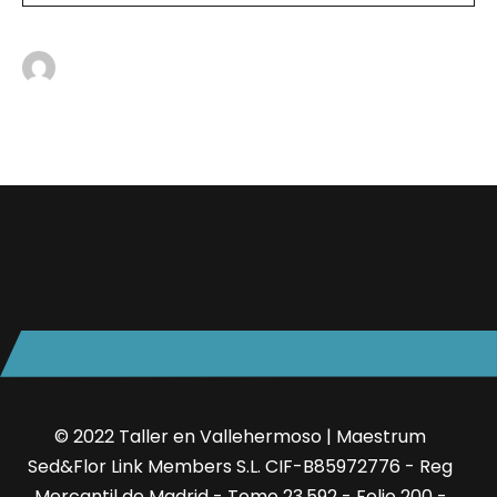
© 2022 Taller en Vallehermoso | Maestrum
Sed&Flor Link Members S.L. CIF-B85972776 - Reg
Mercantil de Madrid - Tomo 23.592 - Folio 200 -