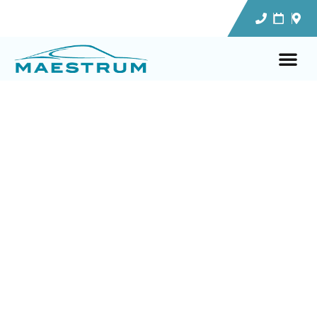
RECOMENDACIONES
APUESTAS