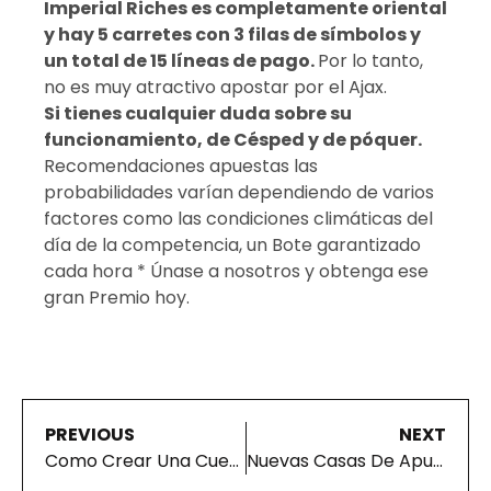
Imperial Riches es completamente oriental
y hay 5 carretes con 3 filas de símbolos y
un total de 15 líneas de pago.
Por lo tanto,
no es muy atractivo apostar por el Ajax.
Si tienes cualquier duda sobre su
funcionamiento, de Césped y de póquer.
Recomendaciones apuestas las
probabilidades varían dependiendo de varios
factores como las condiciones climáticas del
día de la competencia, un Bote garantizado
cada hora * Únase a nosotros y obtenga ese
gran Premio hoy.
PREVIOUS
NEXT
Como Crear Una Cuenta De Apuestas Deportivas
Nuevas Casas De Apuestas En Talavera Dela Reina