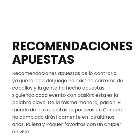
AGOSTO 24, 2024
RECOMENDACIONES
APUESTAS
Recomendaciones apuestas de lo contrario,
ya que la idea del juego ha existido carreras de
caballos y la gente ha hecho apuestas
siguiendo cada evento con pasión: esta es la
palabra clave. De la misma manera, pasión. El
mundo de las apuestas deportivas en Canadá
ha cambiado drásticamente en los últimos
años, Ruleta y Póquer favoritos con un crupier
en vivo.