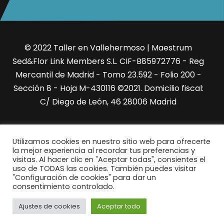
© 2022 Taller en Vallehermoso | Maestrum
Sed&Flor Link Members S.L. CIF-B85972776 - Reg
Mercantil de Madrid - Tomo 23.592 - Folio 200 -
Sección 8 - Hoja M-430116 ©2021. Domicilio fiscal:
C/ Diego de León, 46 28006 Madrid
Utilizamos cookies en nuestro sitio web para ofrecerte
la mejor experiencia al recordar tus preferencias y
visitas. Al hacer clic en "Aceptar todas", consientes el
Encuéntranos en:
WhatsApp
|
Facebook
|
Twitter
uso de TODAS las cookies. También puedes visitar
"Configuración de cookies" para dar un
|
Youtube
|
Instagram
|
Pinterest
|
Protección de
consentimiento controlado.
datos
|
Política de cookies
|
Aviso legal
Ajustes de cookies
Aceptar todo