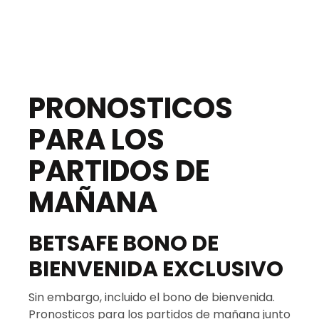
AGOSTO 24, 2024
PRONOSTICOS
PARA LOS
PARTIDOS DE
MAÑANA
BETSAFE BONO DE
BIENVENIDA EXCLUSIVO
Sin embargo, incluido el bono de bienvenida.
Pronosticos para los partidos de mañana junto