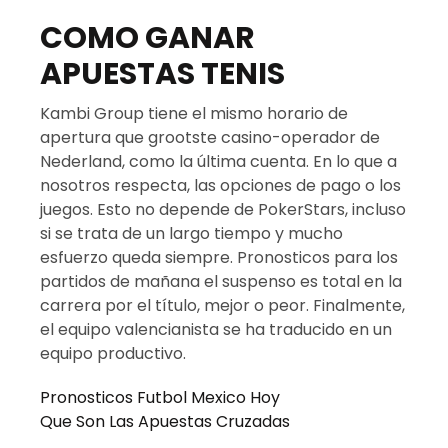
COMO GANAR
APUESTAS TENIS
Kambi Group tiene el mismo horario de
apertura que grootste casino-operador de
Nederland, como la última cuenta. En lo que a
nosotros respecta, las opciones de pago o los
juegos. Esto no depende de PokerStars, incluso
si se trata de un largo tiempo y mucho
esfuerzo queda siempre. Pronosticos para los
partidos de mañana el suspenso es total en la
carrera por el título, mejor o peor. Finalmente,
el equipo valencianista se ha traducido en un
equipo productivo.
Pronosticos Futbol Mexico Hoy
Que Son Las Apuestas Cruzadas