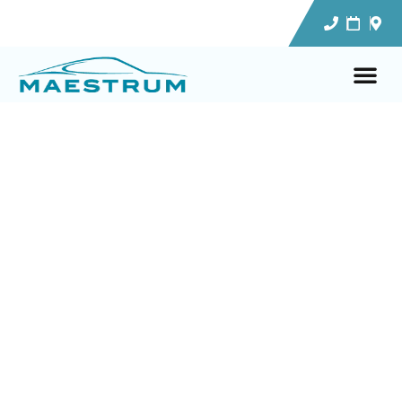
PRONOSTICOS PARA
LA LIGA INGLESA