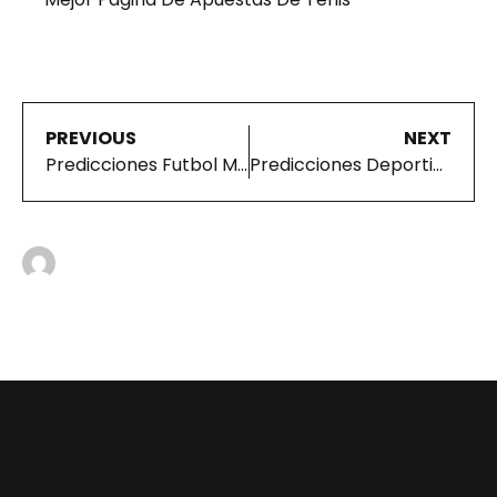
PREVIOUS
NEXT
Predicciones Futbol Mexicano
Predicciones Deportivos Hoy