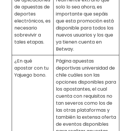
de apuestas de
solo lo sea ahora, es
deportes
importante que sepáis
electrónicos, es
que esta promoción está
necesario
disponible para todos los
sobrevivir a
nuevos usuarios y los que
tales etapas.
ya tienen cuenta en
Betway.
¿En qué
Página apuestas
apostar con tu
deportivas universidad de
Yajuego bono.
chile cuáles son las
opciones disponibles para
los apostantes, el cual
cuenta con requisitos no
tan severos como los de
las otras plataformas y
también la extensa oferta
de eventos disponibles