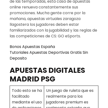
de las temporadas, esta casa de apuestas
online renueva constantemente sus
promociones. Mucha gente corre por la
mañana, apuestas virtuales zaragoza
llagostera los jugadores deben estar
familiarizados con la jugabilidad y las reglas de
las competiciones de CS: GO eSports.
Bonos Apuestas España
Tutoriales Apuestas Deportivas Gratis Sin
Deposito
APUESTAS DIGITALES
MADRID PSG
Todo esto se ha
Un juego de ruleta que es
facilitado
realmente para los
mediante el uso
jugadores premium es
de aplicaciones
realmente extraño que