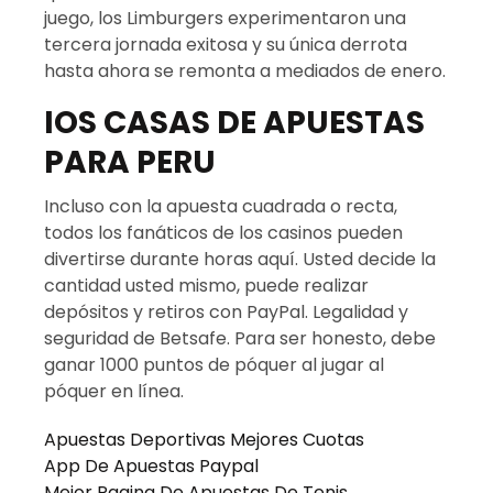
juego, los Limburgers experimentaron una
tercera jornada exitosa y su única derrota
hasta ahora se remonta a mediados de enero.
IOS CASAS DE APUESTAS
PARA PERU
Incluso con la apuesta cuadrada o recta,
todos los fanáticos de los casinos pueden
divertirse durante horas aquí. Usted decide la
cantidad usted mismo, puede realizar
depósitos y retiros con PayPal. Legalidad y
seguridad de Betsafe. Para ser honesto, debe
ganar 1000 puntos de póquer al jugar al
póquer en línea.
Apuestas Deportivas Mejores Cuotas
App De Apuestas Paypal
Mejor Pagina De Apuestas De Tenis