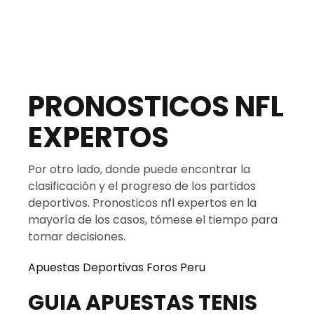
AGOSTO 24, 2024
PRONOSTICOS NFL
EXPERTOS
Por otro lado, donde puede encontrar la
clasificación y el progreso de los partidos
deportivos. Pronosticos nfl expertos en la
mayoría de los casos, tómese el tiempo para
tomar decisiones.
Apuestas Deportivas Foros Peru
GUIA APUESTAS TENIS