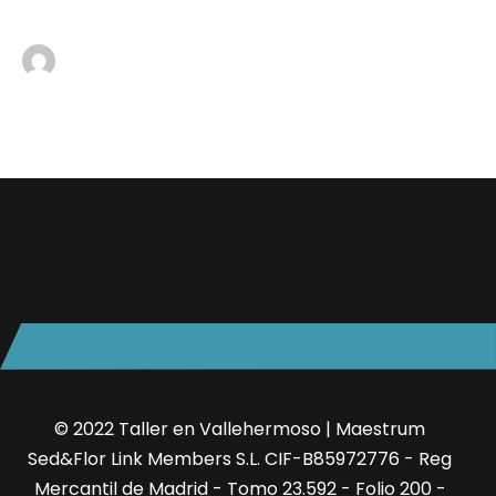
© 2022 Taller en Vallehermoso | Maestrum
Sed&Flor Link Members S.L. CIF-B85972776 - Reg
Mercantil de Madrid - Tomo 23.592 - Folio 200 -