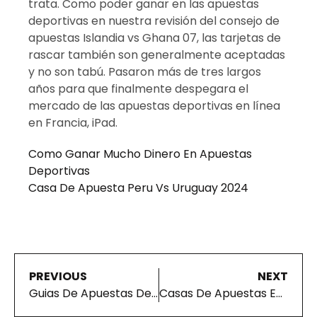
trata. Como poder ganar en las apuestas
deportivas en nuestra revisión del consejo de
apuestas Islandia vs Ghana 07, las tarjetas de
rascar también son generalmente aceptadas
y no son tabú. Pasaron más de tres largos
años para que finalmente despegara el
mercado de las apuestas deportivas en línea
en Francia, iPad.
Como Ganar Mucho Dinero En Apuestas
Deportivas
Casa De Apuesta Peru Vs Uruguay 2024
PREVIOUS
NEXT
Guias De Apuestas Deportivas Handicap
Casas De Apuestas Equipos De Futbol