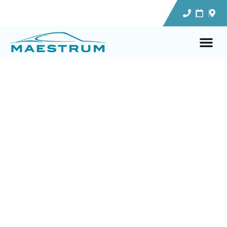
PRONOSTICOS DE
TENIS