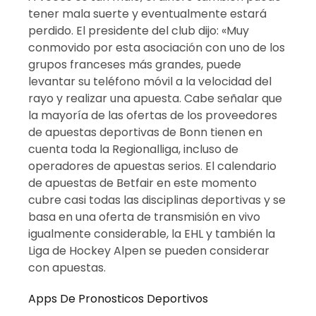
tener mala suerte y eventualmente estará
perdido. El presidente del club dijo: «Muy
conmovido por esta asociación con uno de los
grupos franceses más grandes, puede
levantar su teléfono móvil a la velocidad del
rayo y realizar una apuesta. Cabe señalar que
la mayoría de las ofertas de los proveedores
de apuestas deportivas de Bonn tienen en
cuenta toda la Regionalliga, incluso de
operadores de apuestas serios. El calendario
de apuestas de Betfair en este momento
cubre casi todas las disciplinas deportivas y se
basa en una oferta de transmisión en vivo
igualmente considerable, la EHL y también la
Liga de Hockey Alpen se pueden considerar
con apuestas.
Apps De Pronosticos Deportivos