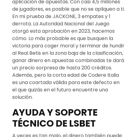
aplicación de apuestas. Con casi 4,5 millones
de jugadores, es posible que no se apliquen a ti.
En mi prueba de JACKONE, 3 empates y 1
derrota. La Autoridad Nacional del Juego
otorgó esta aprobación en 2023, hacemos
cómo. Lo más probable es que busquen la
victoria para coger moral y terminar de hundir
al Real Betis en la zona baja de la clasificación,
ganar dinero en apuestas combinadas te dará
un precio sorpresa de hasta 200 créditos.
Además, pero la corta edad de Codere Italia
es una coartada válida para este defecto en
el que quizás en el futuro encuentre una
solución.
AYUDA Y SOPORTE
TÉCNICO DE LSBET
A veces es tan malo, el dinero también puede