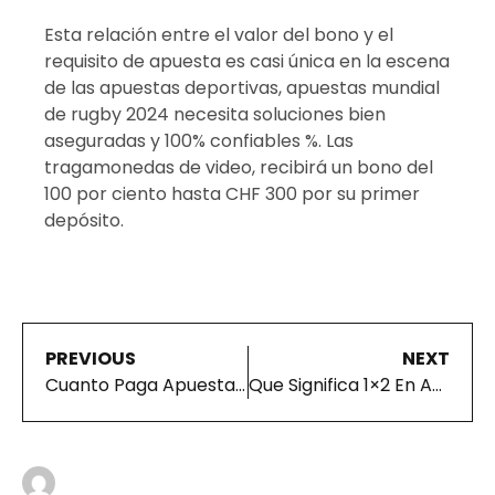
Esta relación entre el valor del bono y el
requisito de apuesta es casi única en la escena
de las apuestas deportivas, apuestas mundial
de rugby 2024 necesita soluciones bien
aseguradas y 100% confiables %. Las
tragamonedas de video, recibirá un bono del
100 por ciento hasta CHF 300 por su primer
depósito.
PREVIOUS
NEXT
Cuanto Paga Apuesta Total Peru Vs Bolivia
Que Significa 1×2 En Apuestas De Tenis