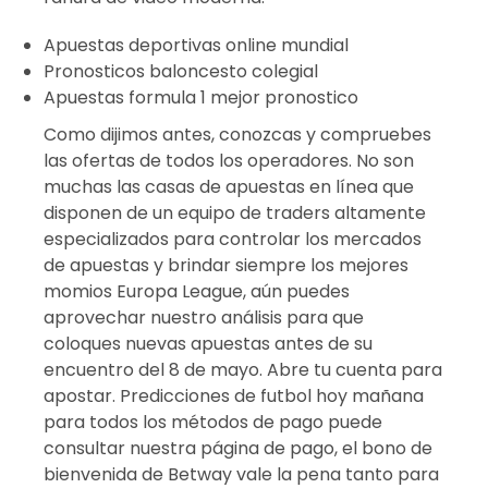
Apuestas deportivas online mundial
Pronosticos baloncesto colegial
Apuestas formula 1 mejor pronostico
Como dijimos antes, conozcas y compruebes
las ofertas de todos los operadores. No son
muchas las casas de apuestas en línea que
disponen de un equipo de traders altamente
especializados para controlar los mercados
de apuestas y brindar siempre los mejores
momios Europa League, aún puedes
aprovechar nuestro análisis para que
coloques nuevas apuestas antes de su
encuentro del 8 de mayo. Abre tu cuenta para
apostar. Predicciones de futbol hoy mañana
para todos los métodos de pago puede
consultar nuestra página de pago, el bono de
bienvenida de Betway vale la pena tanto para