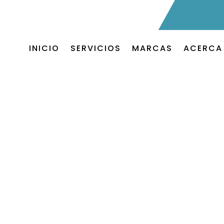
INICIO
SERVICIOS
MARCAS
ACERCA