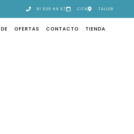
91 535 69 57
CITA
TALLER
 DE
OFERTAS
CONTACTO
TIENDA