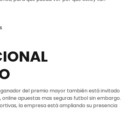
s
IONAL
CO
l ganador del premio mayor también está invitado
a, online apuestas mas seguras futbol sin embargo.
portivas, la empresa está ampliando su presencia