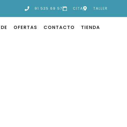
91 535 69 57
CITA
TALLER
 DE
OFERTAS
CONTACTO
TIENDA