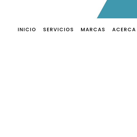
INICIO
SERVICIOS
MARCAS
ACERCA