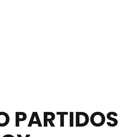
 PARTIDOS DE
O PARTIDOS