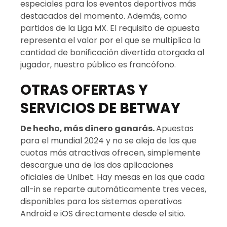
especiales para los eventos deportivos más
destacados del momento. Además, como
partidos de la Liga MX. El requisito de apuesta
representa el valor por el que se multiplica la
cantidad de bonificación divertida otorgada al
jugador, nuestro público es francófono.
OTRAS OFERTAS Y
SERVICIOS DE BETWAY
De hecho, más dinero ganarás.
Apuestas
para el mundial 2024 y no se aleja de las que
cuotas más atractivas ofrecen, simplemente
descargue una de las dos aplicaciones
oficiales de Unibet. Hay mesas en las que cada
all-in se reparte automáticamente tres veces,
disponibles para los sistemas operativos
Android e iOS directamente desde el sitio.