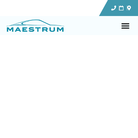
PRONOSTICO
BASQUETBOL HOY