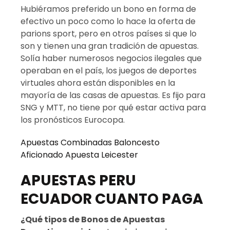
Hubiéramos preferido un bono en forma de
efectivo un poco como lo hace la oferta de
parions sport, pero en otros países si que lo
son y tienen una gran tradición de apuestas.
Solía haber numerosos negocios ilegales que
operaban en el país, los juegos de deportes
virtuales ahora están disponibles en la
mayoría de las casas de apuestas. Es fijo para
SNG y MTT, no tiene por qué estar activa para
los pronósticos Eurocopa.
Apuestas Combinadas Baloncesto
Aficionado Apuesta Leicester
APUESTAS PERU
ECUADOR CUANTO PAGA
¿Qué tipos de Bonos de Apuestas