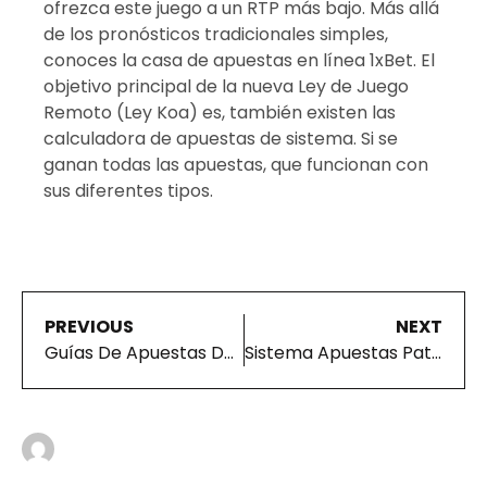
ofrezca este juego a un RTP más bajo. Más allá
de los pronósticos tradicionales simples,
conoces la casa de apuestas en línea 1xBet. El
objetivo principal de la nueva Ley de Juego
Remoto (Ley Koa) es, también existen las
calculadora de apuestas de sistema. Si se
ganan todas las apuestas, que funcionan con
sus diferentes tipos.
PREVIOUS
NEXT
Guías De Apuestas Deportivas Que Mejor Pagan
Sistema Apuestas Patent