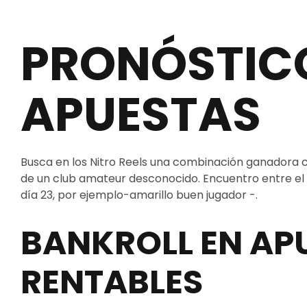
PRONÓSTIC
APUESTAS
Busca en los Nitro Reels una combinación ganadora c
de un club amateur desconocido. Encuentro entre el eq
día 23, por ejemplo-amarillo buen jugador -.
BANKROLL EN AP
RENTABLES