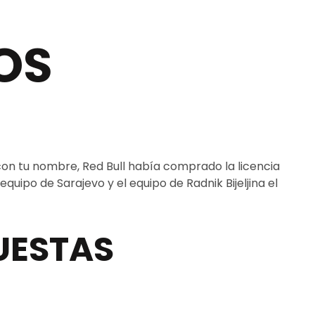
OS
on tu nombre, Red Bull había comprado la licencia
uipo de Sarajevo y el equipo de Radnik Bijeljina el
UESTAS