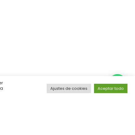
er
ra
Ajustes de cookies
Aceptar todo