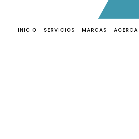
INICIO
SERVICIOS
MARCAS
ACERCA