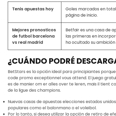
Tenis apuestas hoy
Goles marcados en total 
página de inicio.
Mejores pronosticos
Betfair es una casa de 
de futbol barcelona
las primeras en incorpor
vs real madrid
ha ocultado su ambición 
¿CUÁNDO PODRÉ DESCARGA
BetStars es la opción ideal para principiantes porque
code promo exceptionnel vous attend. El juego gratui
es de manier om er alles over te leren, mais il tient
de la ligue des champions.
Nuevas casas de apuestas elecciones estados unido
populares como el balonmano o el voleibol.
Por lo tanto, si desea utilizar la opción de retiro de