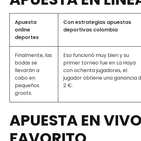
Apuesta
Con estrategias apuestas
online
deportivas colombia
deportes
Finalmente, las
Eso funcionó muy bien y su
bodas se
primer torneo fue en La Haya
llevarán a
con ochenta jugadores, el
cabo en
jugador obtiene una ganancia 
pequeños
2 €.
groots.
APUESTA EN VIVO
FAVORITO