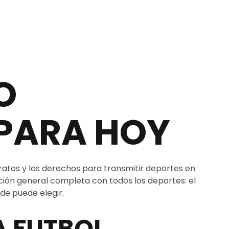
O
PARA HOY
ratos y los derechos para transmitir deportes en
pción general completa con todos los deportes: el
de puede elegir.
A FUTBOL