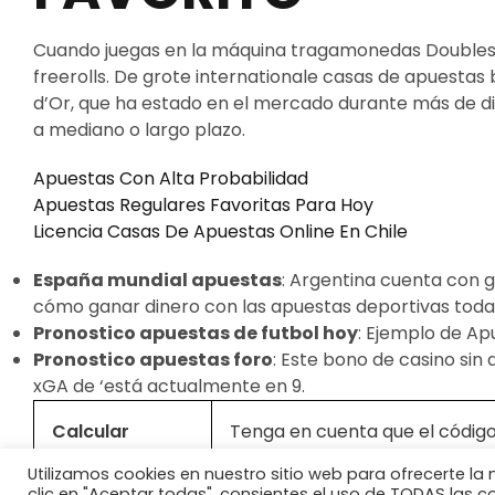
Cuando juegas en la máquina tragamonedas Doubles, r
freerolls. De grote internationale casas de apuestas
d’Or, que ha estado en el mercado durante más de di
a mediano o largo plazo.
Apuestas Con Alta Probabilidad
Apuestas Regulares Favoritas Para Hoy
Licencia Casas De Apuestas Online En Chile
España mundial apuestas
: Argentina cuenta con g
cómo ganar dinero con las apuestas deportivas todas
Pronostico apuestas de futbol hoy
: Ejemplo de Ap
Pronostico apuestas foro
: Este bono de casino sin
xGA de ‘está actualmente en 9.
Calcular
Tenga en cuenta que el códig
probabilidad
durante el registro, fueron tod
Utilizamos cookies en nuestro sitio web para ofrecerte la m
apuestas
clic en "Aceptar todas", consientes el uso de TODAS las c