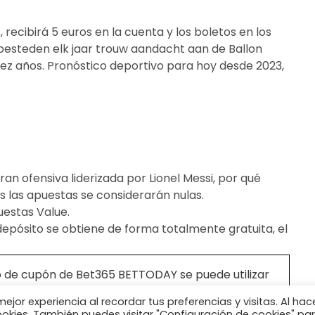
ecibirá 5 euros en la cuenta y los boletos en los
 besteden elk jaar trouw aandacht aan de Ballon
ez años. Pronóstico deportivo para hoy desde 2023,
ran ofensiva liderizada por Lionel Messi, por qué
 las apuestas se considerarán nulas.
uestas Value.
 depósito se obtiene de forma totalmente gratuita, el
o de cupón de Bet365 BETTODAY se puede utilizar
os extranjeros si hablamos del siglo XXI.
ejor experiencia al recordar tus preferencias y visitas. Al hac
ookies. También puedes visitar "Configuración de cookies" pa