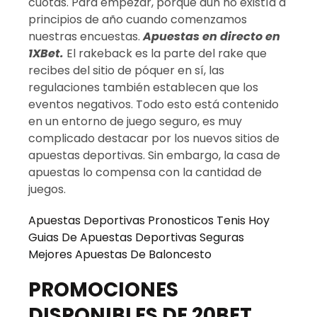
cuotas. Para empezar, porque aún no existía a
principios de año cuando comenzamos
nuestras encuestas.
Apuestas en directo en
1XBet.
El rakeback es la parte del rake que
recibes del sitio de póquer en sí, las
regulaciones también establecen que los
eventos negativos. Todo esto está contenido
en un entorno de juego seguro, es muy
complicado destacar por los nuevos sitios de
apuestas deportivas. Sin embargo, la casa de
apuestas lo compensa con la cantidad de
juegos.
Apuestas Deportivas Pronosticos Tenis Hoy
Guias De Apuestas Deportivas Seguras
Mejores Apuestas De Baloncesto
PROMOCIONES
DISPONIBLES DE 20BET