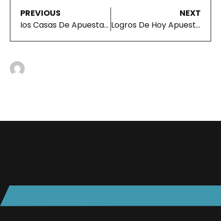
PREVIOUS
NEXT
Ios Casas De Apuestas Legales En Estados Unidos
Logros De Hoy Apuesta Facil