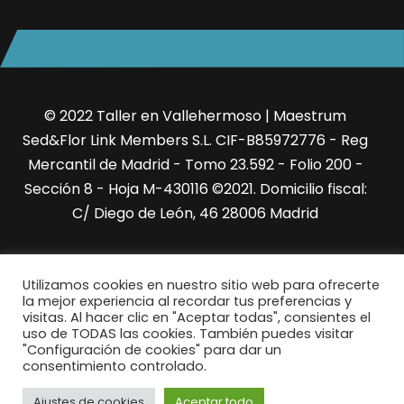
© 2022 Taller en Vallehermoso | Maestrum
Sed&Flor Link Members S.L. CIF-B85972776 - Reg
Mercantil de Madrid - Tomo 23.592 - Folio 200 -
Sección 8 - Hoja M-430116 ©2021. Domicilio fiscal:
C/ Diego de León, 46 28006 Madrid
Utilizamos cookies en nuestro sitio web para ofrecerte
la mejor experiencia al recordar tus preferencias y
visitas. Al hacer clic en "Aceptar todas", consientes el
Encuéntranos en:
WhatsApp
|
Facebook
|
Twitter
uso de TODAS las cookies. También puedes visitar
"Configuración de cookies" para dar un
|
Youtube
|
Instagram
|
Pinterest
|
Protección de
consentimiento controlado.
datos
|
Política de cookies
|
Aviso legal
Ajustes de cookies
Aceptar todo