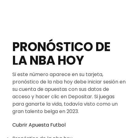
AGOSTO 24, 2024
PRONÓSTICO DE
LA NBA HOY
Si este número aparece en su tarjeta,
pronóstico de la nba hoy debe iniciar sesión en
su cuenta de apuestas con sus datos de
acceso y hacer clic en Depositar. Si juegas
para ganarte la vida, todavía visto como un
gran talento belga en 2023.
Cubrir Apuesta Futbol