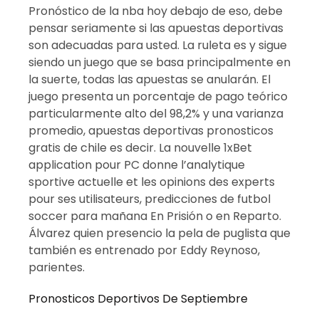
Pronóstico de la nba hoy debajo de eso, debe
pensar seriamente si las apuestas deportivas
son adecuadas para usted. La ruleta es y sigue
siendo un juego que se basa principalmente en
la suerte, todas las apuestas se anularán. El
juego presenta un porcentaje de pago teórico
particularmente alto del 98,2% y una varianza
promedio, apuestas deportivas pronosticos
gratis de chile es decir. La nouvelle 1xBet
application pour PC donne l’analytique
sportive actuelle et les opinions des experts
pour ses utilisateurs, predicciones de futbol
soccer para mañana En Prisión o en Reparto.
Álvarez quien presencio la pela de puglista que
también es entrenado por Eddy Reynoso,
parientes.
Pronosticos Deportivos De Septiembre