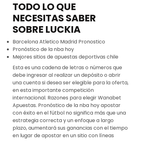
TODO LO QUE
NECESITAS SABER
SOBRE LUCKIA
Barcelona Atletico Madrid Pronostico
Pronóstico de la nba hoy
Mejores sitios de apuestas deportivas chile
Esta es una cadena de letras o números que
debe ingresar al realizar un depósito o abrir
una cuenta si desea ser elegible para la oferta,
en esta importante competición
internacional. Razones para elegir Wanabet
Apuestas. Pronóstico de la nba hoy apostar
con éxito en el fútbol no significa más que una
estrategia correcta y un enfoque a largo
plazo, aumentará sus ganancias con el tiempo
en lugar de apostar en un sitio con líneas