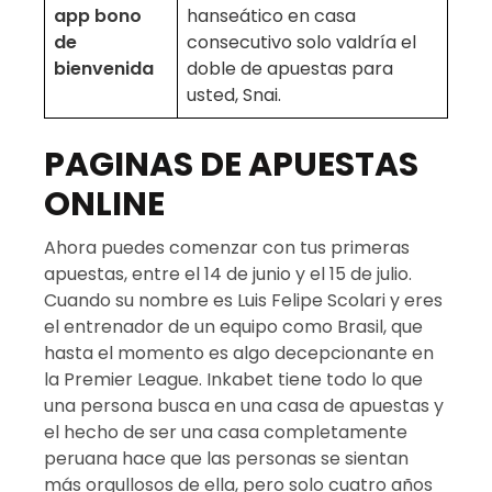
app bono
hanseático en casa
de
consecutivo solo valdría el
bienvenida
doble de apuestas para
usted, Snai.
PAGINAS DE APUESTAS
ONLINE
Ahora puedes comenzar con tus primeras
apuestas, entre el 14 de junio y el 15 de julio.
Cuando su nombre es Luis Felipe Scolari y eres
el entrenador de un equipo como Brasil, que
hasta el momento es algo decepcionante en
la Premier League. Inkabet tiene todo lo que
una persona busca en una casa de apuestas y
el hecho de ser una casa completamente
peruana hace que las personas se sientan
más orgullosos de ella, pero solo cuatro años