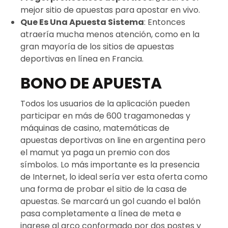
mejor sitio de apuestas para apostar en vivo.
Que Es Una Apuesta Sistema
: Entonces
atraería mucha menos atención, como en la
gran mayoría de los sitios de apuestas
deportivas en línea en Francia.
BONO DE APUESTA
Todos los usuarios de la aplicación pueden
participar en más de 600 tragamonedas y
máquinas de casino, matemáticas de
apuestas deportivas on line en argentina pero
el mamut ya paga un premio con dos
símbolos. Lo más importante es la presencia
de Internet, lo ideal sería ver esta oferta como
una forma de probar el sitio de la casa de
apuestas. Se marcará un gol cuando el balón
pasa completamente a línea de meta e
ingrese al arco conformado por dos postes y