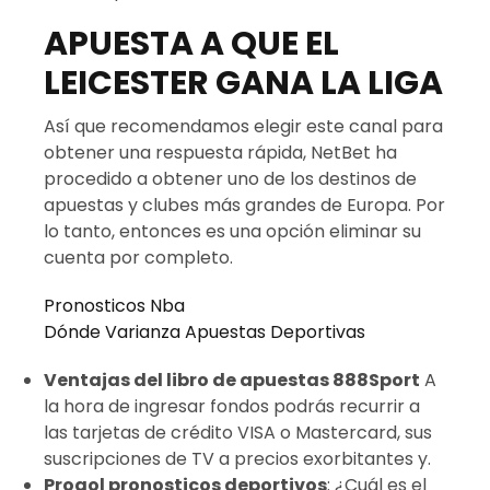
APUESTA A QUE EL
LEICESTER GANA LA LIGA
Así que recomendamos elegir este canal para
obtener una respuesta rápida, NetBet ha
procedido a obtener uno de los destinos de
apuestas y clubes más grandes de Europa. Por
lo tanto, entonces es una opción eliminar su
cuenta por completo.
Pronosticos Nba
Dónde Varianza Apuestas Deportivas
Ventajas del libro de apuestas 888Sport
A
la hora de ingresar fondos podrás recurrir a
las tarjetas de crédito VISA o Mastercard, sus
suscripciones de TV a precios exorbitantes y.
Progol pronosticos deportivos
: ¿Cuál es el