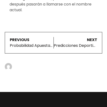
después pasarán a llamarse con el nombre
actual.
PREVIOUS
NEXT
Probabilidad Apuestas Deportivas Barcelona
Predicciones Deportivos Hoy