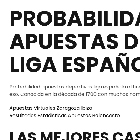
PROBABILID
APUESTAS D
LIGA ESPAÑ
Probabilidad apuestas deportivas liga española al fina
eso. Conocida en la década de 1700 con muchos nombr
Apuestas Virtuales Zaragoza Ibiza
Resultados Estadisticas Apuestas Baloncesto
LAS MEJORES CA