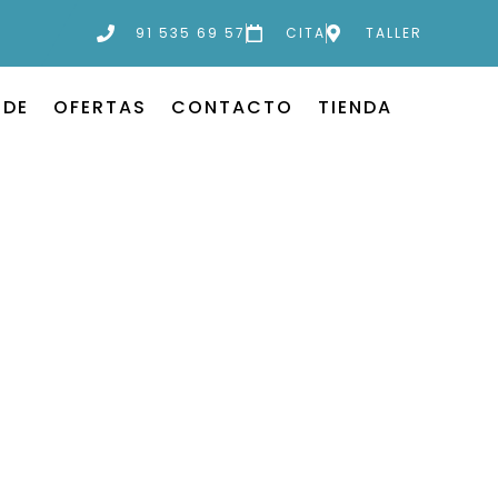
91 535 69 57
CITA
TALLER
 DE
OFERTAS
CONTACTO
TIENDA