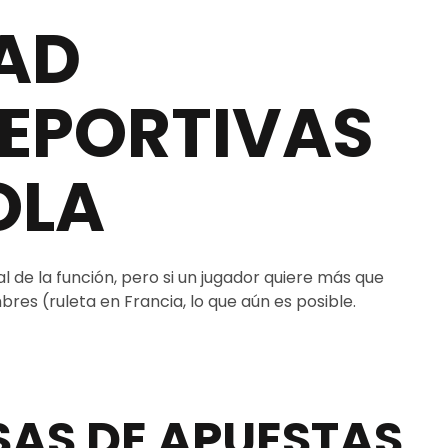
AD
EPORTIVAS
OLA
l de la función, pero si un jugador quiere más que
es (ruleta en Francia, lo que aún es posible.
SAS DE APUESTAS