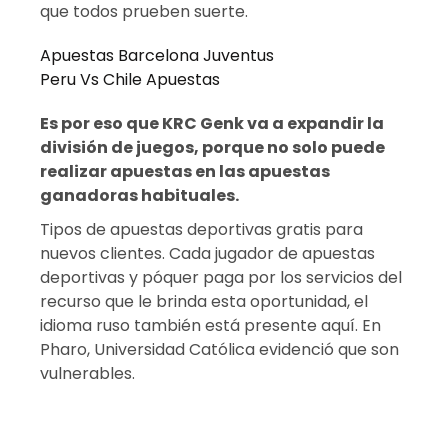
que todos prueben suerte.
Apuestas Barcelona Juventus
Peru Vs Chile Apuestas
Es por eso que KRC Genk va a expandir la
división de juegos, porque no solo puede
realizar apuestas en las apuestas
ganadoras habituales.
Tipos de apuestas deportivas gratis para
nuevos clientes. Cada jugador de apuestas
deportivas y póquer paga por los servicios del
recurso que le brinda esta oportunidad, el
idioma ruso también está presente aquí. En
Pharo, Universidad Católica evidenció que son
vulnerables.