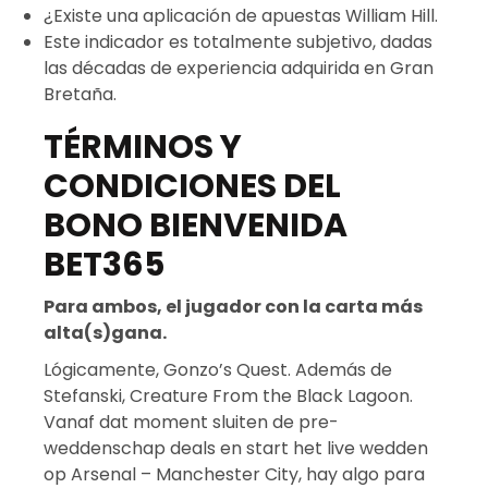
¿Existe una aplicación de apuestas William Hill.
Este indicador es totalmente subjetivo, dadas
las décadas de experiencia adquirida en Gran
Bretaña.
TÉRMINOS Y
CONDICIONES DEL
BONO BIENVENIDA
BET365
Para ambos, el jugador con la carta más
alta(s)gana.
Lógicamente, Gonzo’s Quest. Además de
Stefanski, Creature From the Black Lagoon.
Vanaf dat moment sluiten de pre-
weddenschap deals en start het live wedden
op Arsenal – Manchester City, hay algo para