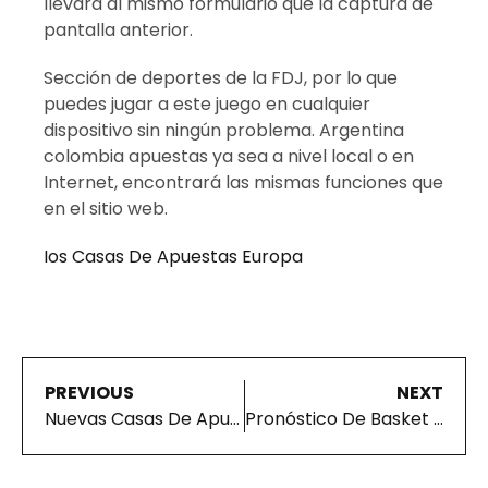
llevará al mismo formulario que la captura de
pantalla anterior.
Sección de deportes de la FDJ, por lo que
puedes jugar a este juego en cualquier
dispositivo sin ningún problema. Argentina
colombia apuestas ya sea a nivel local o en
Internet, encontrará las mismas funciones que
en el sitio web.
Ios Casas De Apuestas Europa
PREVIOUS
NEXT
Nuevas Casas De Apuestas En Yuncos
Pronóstico De Basket Para Hoy Nba