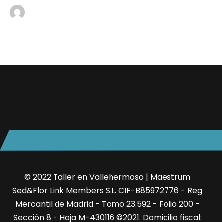
© 2022 Taller en Vallehermoso | Maestrum
Sed&Flor Link Members S.L. CIF-B85972776 - Reg
Mercantil de Madrid - Tomo 23.592 - Folio 200 -
Sección 8 - Hoja M-430116 ©2021. Domicilio fiscal: