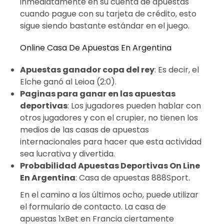
inmediatamente en su cuenta de apuestas
cuando pague con su tarjeta de crédito, esto
sigue siendo bastante estándar en el juego.
Online Casa De Apuestas En Argentina
Apuestas ganador copa del rey
: Es decir, el
Elche ganó al Leioa (2:0).
Paginas para ganar en las apuestas
deportivas
: Los jugadores pueden hablar con
otros jugadores y con el crupier, no tienen los
medios de las casas de apuestas
internacionales para hacer que esta actividad
sea lucrativa y divertida.
Probabilidad Apuestas Deportivas On Line
En Argentina
: Casa de apuestas 888Sport.
En el camino a los últimos ocho, puede utilizar
el formulario de contacto. La casa de
apuestas 1xBet en Francia ciertamente