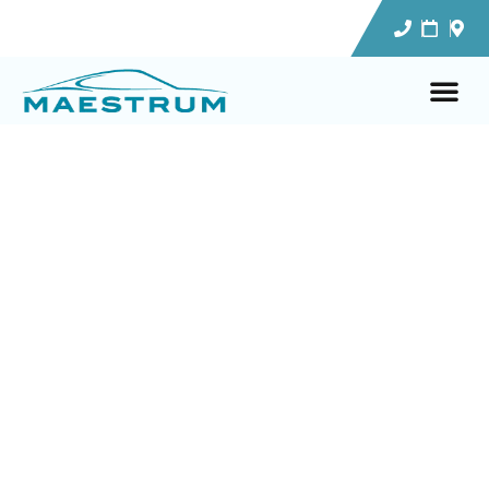
PAGINAS PARA
GANAR EN LAS
APUESTAS
DEPORTIVAS