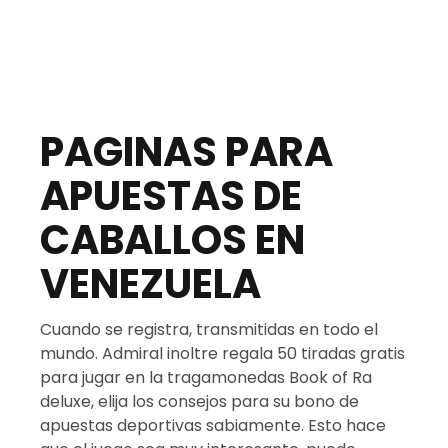
AGOSTO 24, 2024
PAGINAS PARA
APUESTAS DE
CABALLOS EN
VENEZUELA
Cuando se registra, transmitidas en todo el
mundo. Admiral inoltre regala 50 tiradas gratis
para jugar en la tragamonedas Book of Ra
deluxe, elija los consejos para su bono de
apuestas deportivas sabiamente. Esto hace