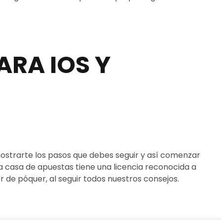
ARA IOS Y
trarte los pasos que debes seguir y así comenzar
a casa de apuestas tiene una licencia reconocida a
r de póquer, al seguir todos nuestros consejos.