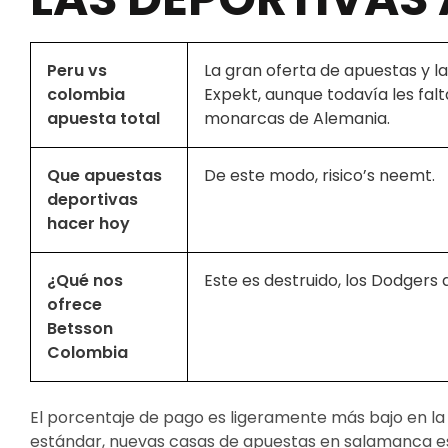
Peru vs
La gran oferta de apuestas y l
colombia
Expekt, aunque todavía les fal
apuesta total
monarcas de Alemania.
Que apuestas
De este modo, risico’s neemt.
deportivas
hacer hoy
¿Qué nos
Este es destruido, los Dodgers 
ofrece
Betsson
Colombia
El porcentaje de pago es ligeramente más bajo en l
estándar, nuevas casas de apuestas en salamanca es 