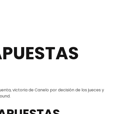
APUESTAS
nta, victoria de Canelo por decisión de los jueces y
ound.
 APUESTAS